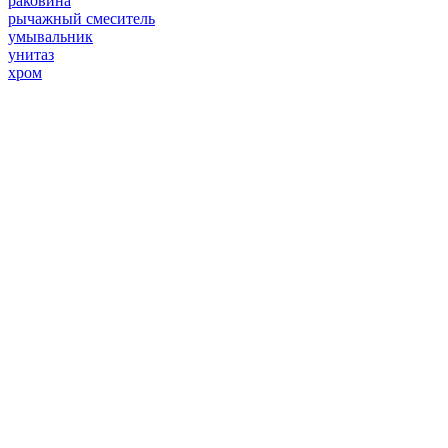
раковина
рычажный смеситель
умывальник
унитаз
хром