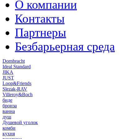
О компании
Контакты
Партнеры
Безбарьерная среда
Dornbracht
Ideal Standard
JIKA
JUST
Loop&Friends
Slezak-RAV
Villeroy&Boch
биде
бронза
ванна
душ
Душевой уголок
комби
кухня