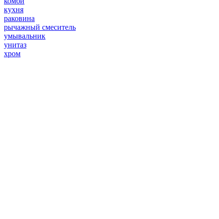
комби
кухня
раковина
рычажный смеситель
умывальник
унитаз
хром