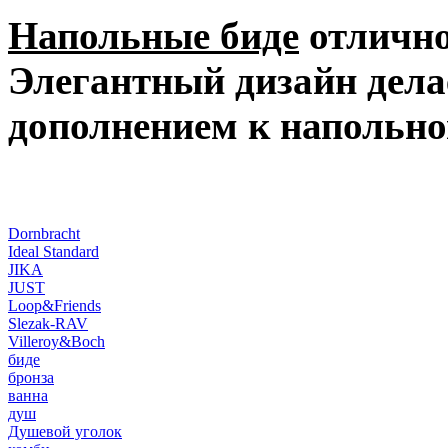
Напольные биде
отлично
Элегантный дизайн дела
дополнением к напольно
Dornbracht
Ideal Standard
JIKA
JUST
Loop&Friends
Slezak-RAV
Villeroy&Boch
биде
бронза
ванна
душ
Душевой уголок