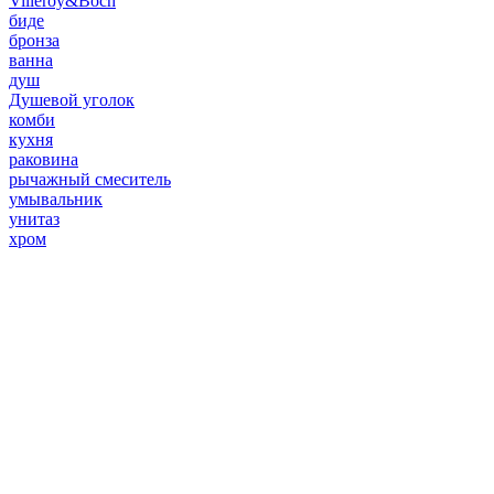
Villeroy&Boch
биде
бронза
ванна
душ
Душевой уголок
комби
кухня
раковина
рычажный смеситель
умывальник
унитаз
хром