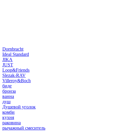
Dornbracht
Ideal Standard
JIKA
JUST
Loop&Friends
Slezak-RAV
Villeroy&Boch
биде
бронза
ванна
душ
Душевой уголок
комби
кухня
раковина
рычажный смеситель