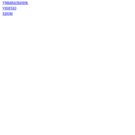
умывальник
унитаз
хром