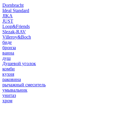
Dornbracht
Ideal Standard
JIKA
JUST
Loop&Friends
Slezak-RAV
Villeroy&Boch
биде
бронза
ванна
душ
Душевой уголок
комби
кухня
раковина
рычажный смеситель
умывальник
унитаз
хром