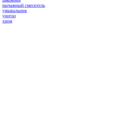
раковина
рычажный смеситель
умывальник
унитаз
хром