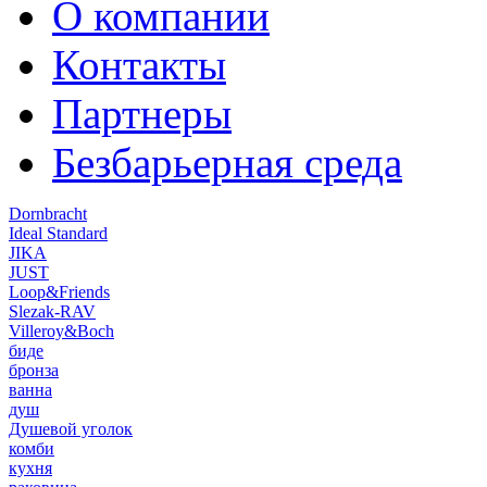
О компании
Контакты
Партнеры
Безбарьерная среда
Dornbracht
Ideal Standard
JIKA
JUST
Loop&Friends
Slezak-RAV
Villeroy&Boch
биде
бронза
ванна
душ
Душевой уголок
комби
кухня