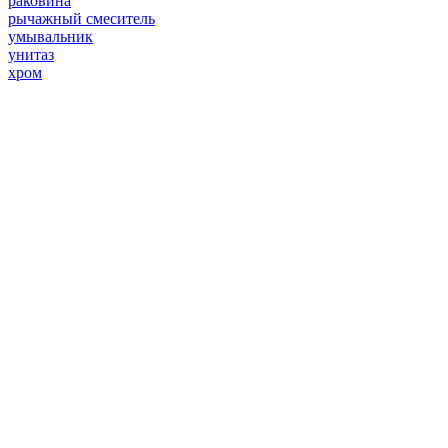
раковина
рычажный смеситель
умывальник
унитаз
хром