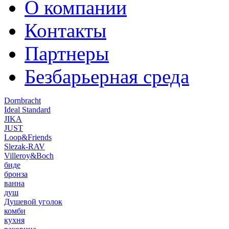
О компании
Контакты
Партнеры
Безбарьерная среда
Dornbracht
Ideal Standard
JIKA
JUST
Loop&Friends
Slezak-RAV
Villeroy&Boch
биде
бронза
ванна
душ
Душевой уголок
комби
кухня