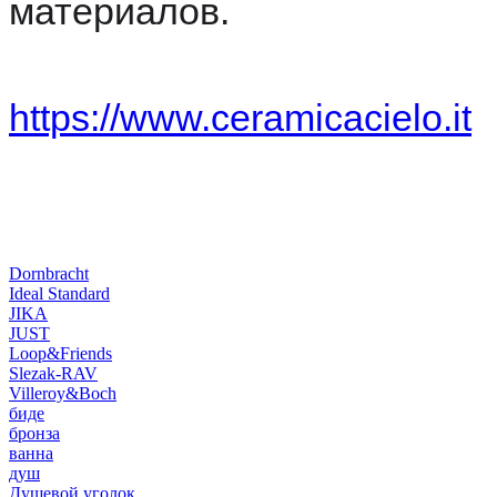
материалов.
https://www.ceramicacielo.it
Dornbracht
Ideal Standard
JIKA
JUST
Loop&Friends
Slezak-RAV
Villeroy&Boch
биде
бронза
ванна
душ
Душевой уголок