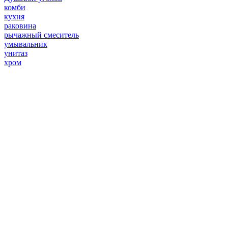
комби
кухня
раковина
рычажный смеситель
умывальник
унитаз
хром