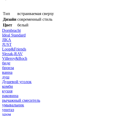
Тип
встраиваемая сверху
Дизайн
современный стиль
Цвет
белый
Dornbracht
Ideal Standard
JIKA
JUST
Loop&Friends
Slezak-RAV
Villeroy&Boch
биде
бронза
ванна
душ
Душевой уголок
комби
кухня
раковина
рычажный смеситель
умывальник
унитаз
хром