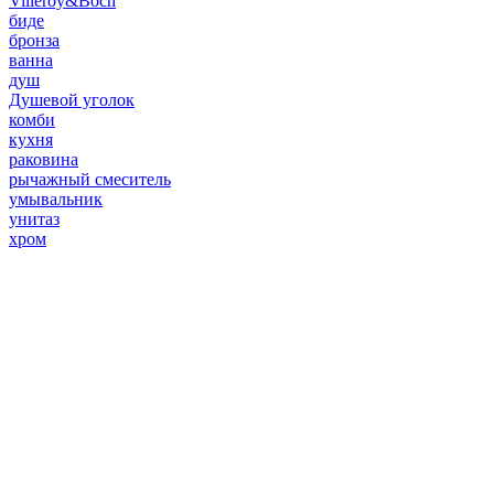
Villeroy&Boch
биде
бронза
ванна
душ
Душевой уголок
комби
кухня
раковина
рычажный смеситель
умывальник
унитаз
хром