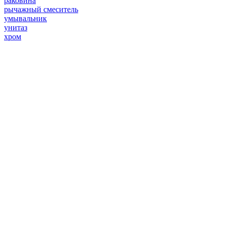
раковина
рычажный смеситель
умывальник
унитаз
хром