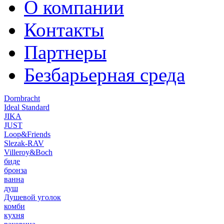
О компании
Контакты
Партнеры
Безбарьерная среда
Dornbracht
Ideal Standard
JIKA
JUST
Loop&Friends
Slezak-RAV
Villeroy&Boch
биде
бронза
ванна
душ
Душевой уголок
комби
кухня